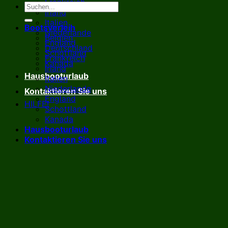
Frankreich
Irland
Italien
Bootsverleih
Niederlande
Belgien
England
Deutschland
Schottland
Frankreich
Kanada
Irland
Hausbooturlaub
Italien
Niederlande
Kontaktieren Sie uns
England
HILFE!
Schottland
Kanada
Hausbooturlaub
Kontaktieren Sie uns