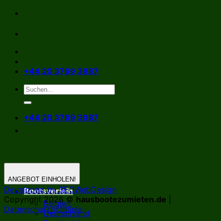
Zum
Inhalt
springen
+44 20 3769 3987
+44 20 3769 3987
ANGEBOT EINHOLEN!
Developed by SEOWebDesign
Bootsverleih
Copyright 2026 ©
hausbootezumieten.de
|
Belgien
Datenschutzrichtlinie
Deutschland