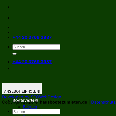
Zum
Inhalt
springen
+44 20 3769 3987
+44 20 3769 3987
ANGEBOT EINHOLEN!
Developed by SEOWebDesign
Bootsverleih
Copyright 2026 ©
hausbootezumieten.de
|
Datenschutzr
Belgien
Deutschland