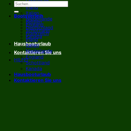
Frankreich
Irland
Italien
Bootsverleih
Niederlande
Belgien
England
Deutschland
Schottland
Frankreich
Kanada
Irland
Hausbooturlaub
Italien
Niederlande
Kontaktieren Sie uns
England
HILFE!
Schottland
Kanada
Hausbooturlaub
Kontaktieren Sie uns