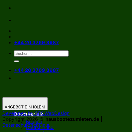
Zum
Inhalt
springen
+44 20 3769 3987
+44 20 3769 3987
ANGEBOT EINHOLEN!
Developed by SEOWebDesign
Bootsverleih
Copyright 2026 ©
hausbootezumieten.de
|
Belgien
Datenschutzrichtlinie
Deutschland