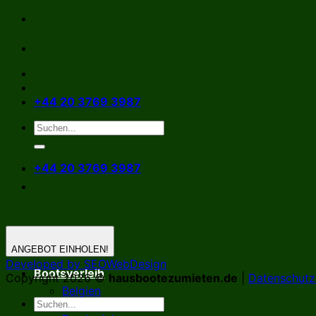
Zum
Inhalt
springen
+44 20 3769 3987
+44 20 3769 3987
ANGEBOT EINHOLEN!
Developed by SEOWebDesign
Bootsverleih
Copyright 2026 ©
hausbootezumieten.de
|
Datenschutzr
Belgien
Deutschland