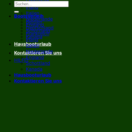
Frankreich
Irland
Italien
Bootsverleih
Niederlande
Belgien
England
Deutschland
Schottland
Frankreich
Kanada
Irland
Hausbooturlaub
Italien
Niederlande
Kontaktieren Sie uns
England
HILFE!
Schottland
Kanada
Hausbooturlaub
Kontaktieren Sie uns