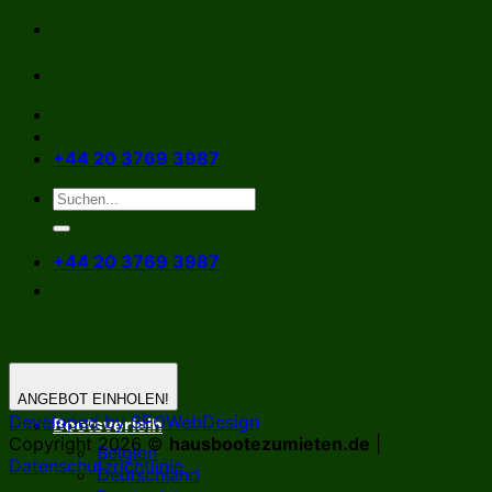
Zum
Inhalt
springen
+44 20 3769 3987
+44 20 3769 3987
ANGEBOT EINHOLEN!
Developed by SEOWebDesign
Bootsverleih
Copyright 2026 ©
hausbootezumieten.de
|
Belgien
Datenschutzrichtlinie
Deutschland