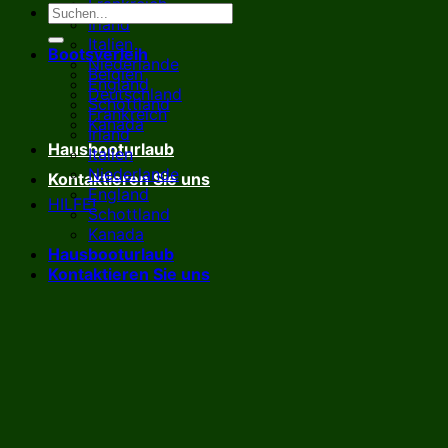
Frankreich
Irland
Italien
Bootsverleih
Niederlande
Belgien
England
Deutschland
Schottland
Frankreich
Kanada
Irland
Hausbooturlaub
Italien
Niederlande
Kontaktieren Sie uns
England
HILFE!
Schottland
Kanada
Hausbooturlaub
Kontaktieren Sie uns