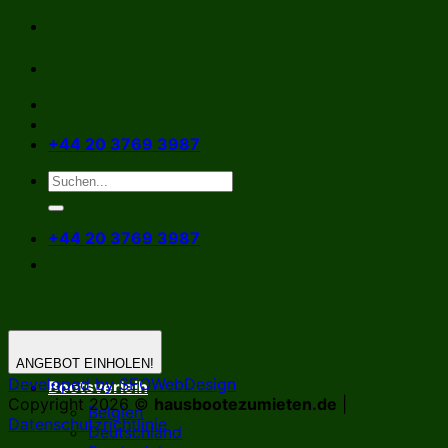
Zum
Inhalt
springen
+44 20 3769 3987
+44 20 3769 3987
ANGEBOT EINHOLEN!
Developed by SEOWebDesign
Bootsverleih
Copyright 2026 ©
hausbootezumieten.de
|
Belgien
Datenschutzrichtlinie
Deutschland