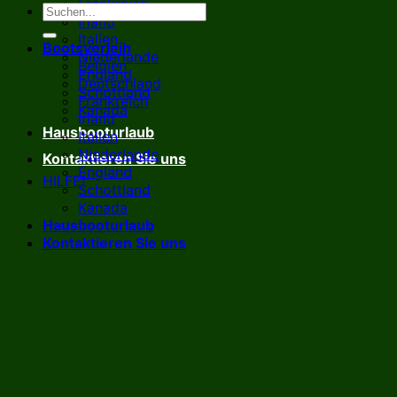
Frankreich
Irland
Italien
Bootsverleih
Niederlande
Belgien
England
Deutschland
Schottland
Frankreich
Kanada
Irland
Hausbooturlaub
Italien
Niederlande
Kontaktieren Sie uns
England
HILFE!
Schottland
Kanada
Hausbooturlaub
Kontaktieren Sie uns