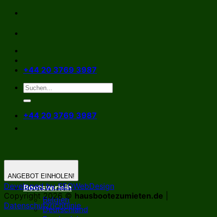
Zum
Inhalt
springen
+44 20 3769 3987
+44 20 3769 3987
ANGEBOT EINHOLEN!
Developed by SEOWebDesign
Bootsverleih
Copyright 2026 ©
hausbootezumieten.de
|
Belgien
Datenschutzrichtlinie
Deutschland