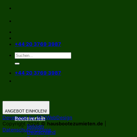
Zum
Inhalt
springen
+44 20 3769 3987
+44 20 3769 3987
ANGEBOT EINHOLEN!
Developed by SEOWebDesign
Bootsverleih
Copyright 2026 ©
hausbootezumieten.de
|
Belgien
Datenschutzrichtlinie
Deutschland