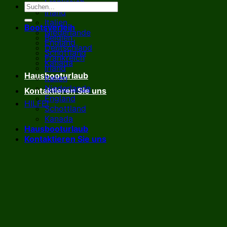
Frankreich
Irland
Italien
Bootsverleih
Niederlande
Belgien
England
Deutschland
Schottland
Frankreich
Kanada
Irland
Hausbooturlaub
Italien
Niederlande
Kontaktieren Sie uns
England
HILFE!
Schottland
Kanada
Hausbooturlaub
Kontaktieren Sie uns