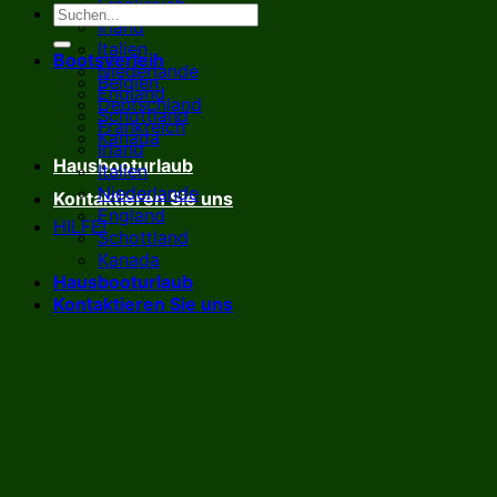
Frankreich
Irland
Italien
Bootsverleih
Niederlande
Belgien
England
Deutschland
Schottland
Frankreich
Kanada
Irland
Hausbooturlaub
Italien
Niederlande
Kontaktieren Sie uns
England
HILFE!
Schottland
Kanada
Hausbooturlaub
Kontaktieren Sie uns