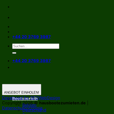
Zum
Inhalt
springen
+44 20 3769 3987
+44 20 3769 3987
ANGEBOT EINHOLEN!
Developed by SEOWebDesign
Bootsverleih
Copyright 2026 ©
hausbootezumieten.de
|
Belgien
Datenschutzrichtlinie
Deutschland