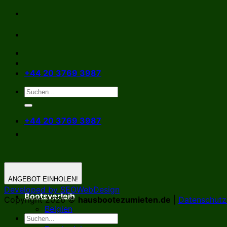
Zum
Inhalt
springen
+44 20 3769 3987
+44 20 3769 3987
ANGEBOT EINHOLEN!
Developed by SEOWebDesign
Bootsverleih
Copyright 2026 ©
hausbootezumieten.de
|
Datenschutzr
Belgien
Deutschland