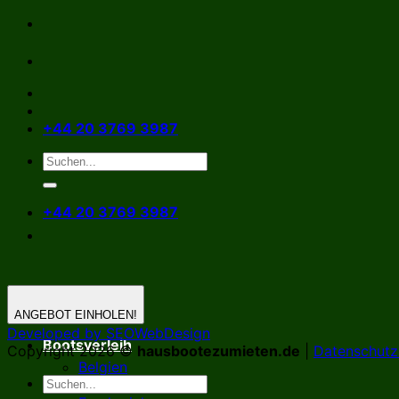
Zum
Inhalt
springen
+44 20 3769 3987
+44 20 3769 3987
ANGEBOT EINHOLEN!
Developed by SEOWebDesign
Bootsverleih
Copyright 2026 ©
hausbootezumieten.de
|
Datenschutzr
Belgien
Deutschland