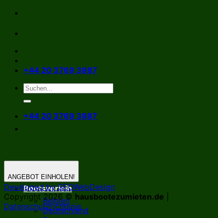
Zum
Inhalt
springen
+44 20 3769 3987
+44 20 3769 3987
ANGEBOT EINHOLEN!
Developed by SEOWebDesign
Bootsverleih
Copyright 2026 ©
hausbootezumieten.de
|
Belgien
Datenschutzrichtlinie
Deutschland