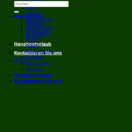
Frankreich
Irland
Italien
Bootsverleih
Niederlande
Belgien
England
Deutschland
Schottland
Frankreich
Kanada
Irland
Hausbooturlaub
Italien
Niederlande
Kontaktieren Sie uns
England
HILFE!
Schottland
Kanada
Hausbooturlaub
Kontaktieren Sie uns