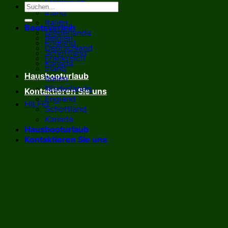
Frankreich
Irland
Italien
Bootsverleih
Niederlande
Belgien
England
Deutschland
Schottland
Frankreich
Kanada
Irland
Hausbooturlaub
Italien
Niederlande
Kontaktieren Sie uns
England
HILFE!
Schottland
Kanada
Hausbooturlaub
Kontaktieren Sie uns