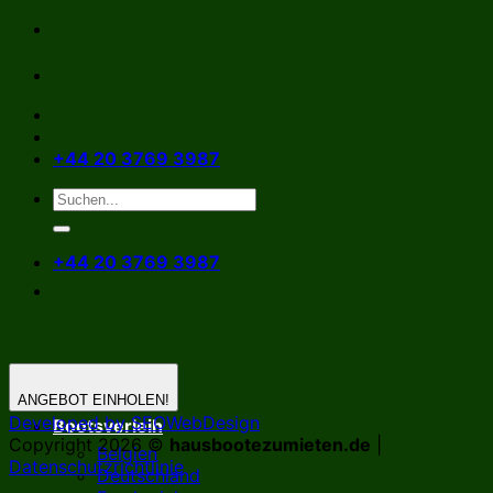
Zum
Inhalt
springen
+44 20 3769 3987
+44 20 3769 3987
ANGEBOT EINHOLEN!
Developed by SEOWebDesign
Bootsverleih
Copyright 2026 ©
hausbootezumieten.de
|
Belgien
Datenschutzrichtlinie
Deutschland