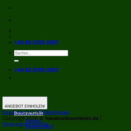
Zum
Inhalt
springen
+44 20 3769 3987
+44 20 3769 3987
ANGEBOT EINHOLEN!
Developed by SEOWebDesign
Bootsverleih
Copyright 2026 ©
hausbootezumieten.de
|
Belgien
Datenschutzrichtlinie
Deutschland