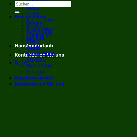
Frankreich
Irland
Italien
Bootsverleih
Niederlande
Belgien
England
Deutschland
Schottland
Frankreich
Kanada
Irland
Hausbooturlaub
Italien
Niederlande
Kontaktieren Sie uns
England
HILFE!
Schottland
Kanada
Hausbooturlaub
Kontaktieren Sie uns