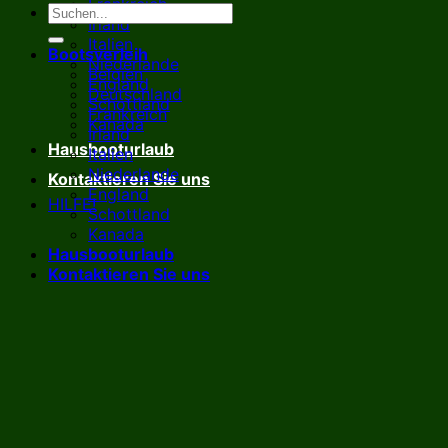
Frankreich
Irland
Italien
Bootsverleih
Niederlande
Belgien
England
Deutschland
Schottland
Frankreich
Kanada
Irland
Hausbooturlaub
Italien
Niederlande
Kontaktieren Sie uns
England
HILFE!
Schottland
Kanada
Hausbooturlaub
Kontaktieren Sie uns