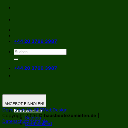
Zum
Inhalt
springen
+44 20 3769 3987
+44 20 3769 3987
ANGEBOT EINHOLEN!
Developed by SEOWebDesign
Bootsverleih
Copyright 2026 ©
hausbootezumieten.de
|
Belgien
Datenschutzrichtlinie
Deutschland