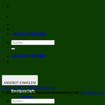
Zum
Inhalt
springen
+44 20 3769 3987
+44 20 3769 3987
ANGEBOT EINHOLEN!
Developed by SEOWebDesign
Bootsverleih
Copyright 2026 ©
hausbootezumieten.de
|
Datenschutzr
Belgien
Deutschland