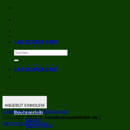
Zum
Inhalt
springen
+44 20 3769 3987
+44 20 3769 3987
ANGEBOT EINHOLEN!
Developed by SEOWebDesign
Bootsverleih
Copyright 2026 ©
hausbootezumieten.de
|
Belgien
Datenschutzrichtlinie
Deutschland