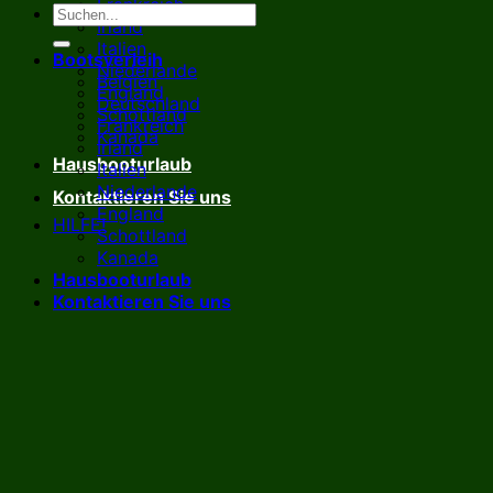
Frankreich
Irland
Italien
Bootsverleih
Niederlande
Belgien
England
Deutschland
Schottland
Frankreich
Kanada
Irland
Hausbooturlaub
Italien
Niederlande
Kontaktieren Sie uns
England
HILFE!
Schottland
Kanada
Hausbooturlaub
Kontaktieren Sie uns