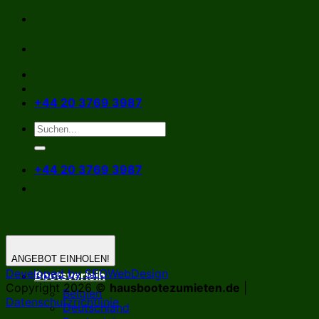
Zum
Inhalt
springen
+44 20 3769 3987
+44 20 3769 3987
ANGEBOT EINHOLEN!
Developed by SEOWebDesign
Bootsverleih
Copyright 2026 ©
hausbootezumieten.de
|
Belgien
Datenschutzrichtlinie
Deutschland