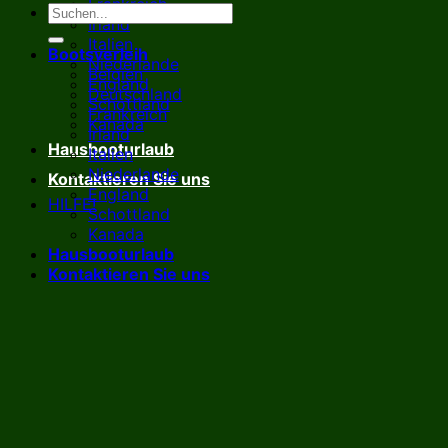
Frankreich
Irland
Italien
Bootsverleih
Niederlande
Belgien
England
Deutschland
Schottland
Frankreich
Kanada
Irland
Hausbooturlaub
Italien
Niederlande
Kontaktieren Sie uns
England
HILFE!
Schottland
Kanada
Hausbooturlaub
Kontaktieren Sie uns