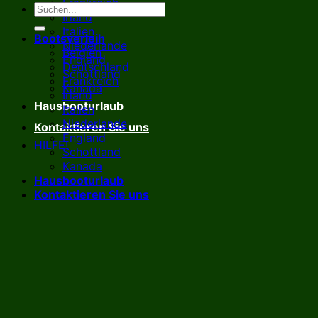
Frankreich
Irland
Italien
Bootsverleih
Niederlande
Belgien
England
Deutschland
Schottland
Frankreich
Kanada
Irland
Hausbooturlaub
Italien
Niederlande
Kontaktieren Sie uns
England
HILFE!
Schottland
Kanada
Hausbooturlaub
Kontaktieren Sie uns