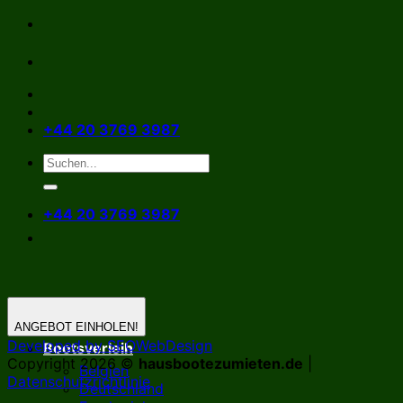
Zum
Inhalt
springen
+44 20 3769 3987
+44 20 3769 3987
ANGEBOT EINHOLEN!
Developed by SEOWebDesign
Bootsverleih
Copyright 2026 ©
hausbootezumieten.de
|
Belgien
Datenschutzrichtlinie
Deutschland