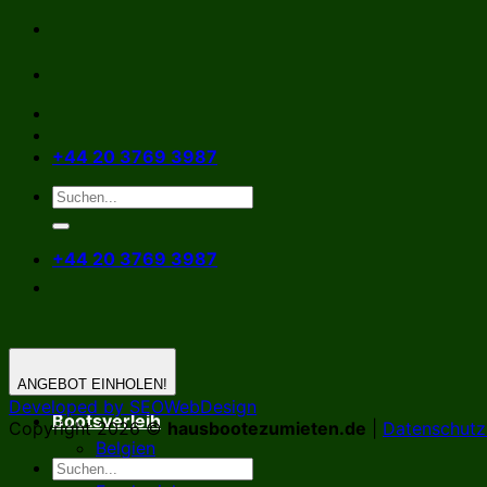
Zum
Inhalt
springen
+44 20 3769 3987
+44 20 3769 3987
ANGEBOT EINHOLEN!
Developed by SEOWebDesign
Bootsverleih
Copyright 2026 ©
hausbootezumieten.de
|
Datenschutzr
Belgien
Deutschland