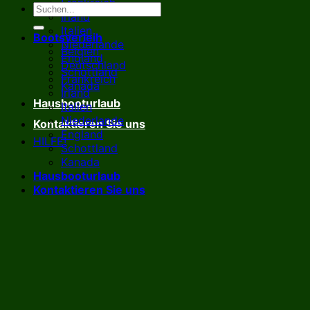
Frankreich
Irland
Italien
Bootsverleih
Niederlande
Belgien
England
Deutschland
Schottland
Frankreich
Kanada
Irland
Hausbooturlaub
Italien
Niederlande
Kontaktieren Sie uns
England
HILFE!
Schottland
Kanada
Hausbooturlaub
Kontaktieren Sie uns