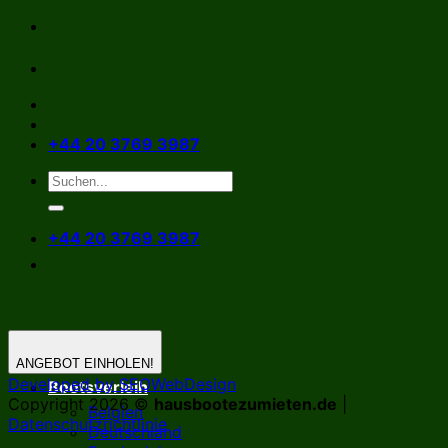
Zum
Inhalt
springen
+44 20 3769 3987
+44 20 3769 3987
ANGEBOT EINHOLEN!
Developed by SEOWebDesign
Bootsverleih
Copyright 2026 ©
hausbootezumieten.de
|
Belgien
Datenschutzrichtlinie
Deutschland