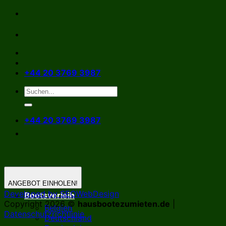
Zum
Inhalt
springen
+44 20 3769 3987
+44 20 3769 3987
ANGEBOT EINHOLEN!
Developed by SEOWebDesign
Bootsverleih
Copyright 2026 ©
hausbootezumieten.de
|
Belgien
Datenschutzrichtlinie
Deutschland