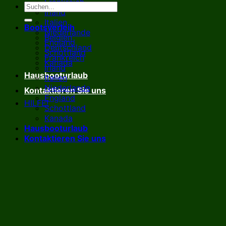
Frankreich
Irland
Italien
Bootsverleih
Niederlande
Belgien
England
Deutschland
Schottland
Frankreich
Kanada
Irland
Hausbooturlaub
Italien
Niederlande
Kontaktieren Sie uns
England
HILFE!
Schottland
Kanada
Hausbooturlaub
Kontaktieren Sie uns