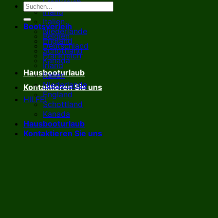
Frankreich
Irland
Italien
Bootsverleih
Niederlande
Belgien
England
Deutschland
Schottland
Frankreich
Kanada
Irland
Hausbooturlaub
Italien
Niederlande
Kontaktieren Sie uns
England
HILFE!
Schottland
Kanada
Hausbooturlaub
Kontaktieren Sie uns