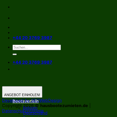
Zum
Inhalt
springen
+44 20 3769 3987
+44 20 3769 3987
ANGEBOT EINHOLEN!
Developed by SEOWebDesign
Bootsverleih
Copyright 2026 ©
hausbootezumieten.de
|
Belgien
Datenschutzrichtlinie
Deutschland