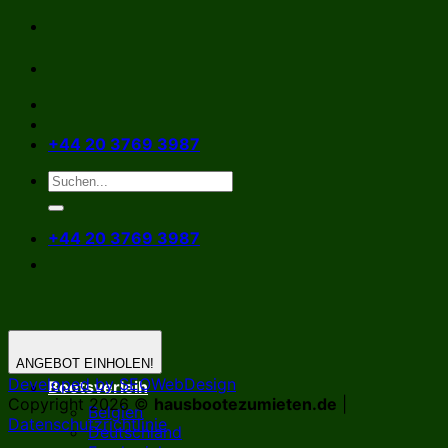
Zum
Inhalt
springen
+44 20 3769 3987
+44 20 3769 3987
ANGEBOT EINHOLEN!
Developed by SEOWebDesign
Bootsverleih
Copyright 2026 ©
hausbootezumieten.de
|
Belgien
Datenschutzrichtlinie
Deutschland