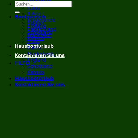
Frankreich
Irland
Italien
Bootsverleih
Niederlande
Belgien
England
Deutschland
Schottland
Frankreich
Kanada
Irland
Hausbooturlaub
Italien
Niederlande
Kontaktieren Sie uns
England
HILFE!
Schottland
Kanada
Hausbooturlaub
Kontaktieren Sie uns