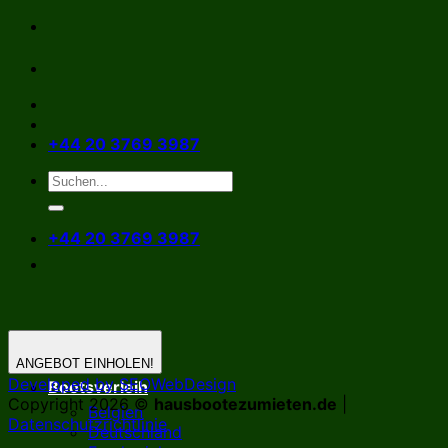
Zum
Inhalt
springen
+44 20 3769 3987
+44 20 3769 3987
ANGEBOT EINHOLEN!
Developed by SEOWebDesign
Bootsverleih
Copyright 2026 ©
hausbootezumieten.de
|
Belgien
Datenschutzrichtlinie
Deutschland