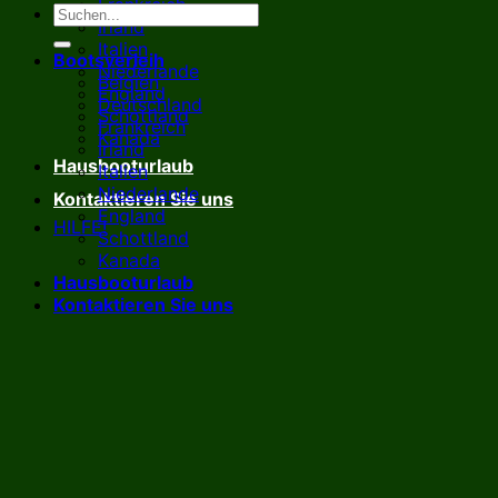
Frankreich
Irland
Italien
Bootsverleih
Niederlande
Belgien
England
Deutschland
Schottland
Frankreich
Kanada
Irland
Hausbooturlaub
Italien
Niederlande
Kontaktieren Sie uns
England
HILFE!
Schottland
Kanada
Hausbooturlaub
Kontaktieren Sie uns