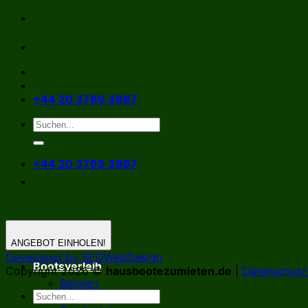
Zum
Inhalt
springen
+44 20 3769 3987
+44 20 3769 3987
ANGEBOT EINHOLEN!
Developed by SEOWebDesign
Bootsverleih
Copyright 2026 ©
hausbootezumieten.de
|
Datenschutzr
Belgien
Deutschland