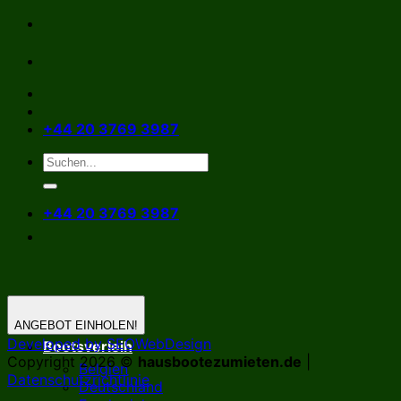
Zum
Inhalt
springen
+44 20 3769 3987
+44 20 3769 3987
ANGEBOT EINHOLEN!
Developed by SEOWebDesign
Bootsverleih
Copyright 2026 ©
hausbootezumieten.de
|
Belgien
Datenschutzrichtlinie
Deutschland