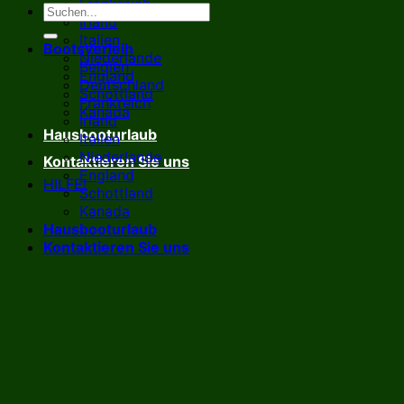
Frankreich
Irland
Italien
Bootsverleih
Niederlande
Belgien
England
Deutschland
Schottland
Frankreich
Kanada
Irland
Hausbooturlaub
Italien
Niederlande
Kontaktieren Sie uns
England
HILFE!
Schottland
Kanada
Hausbooturlaub
Kontaktieren Sie uns