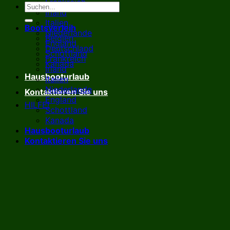
Frankreich
Irland
Italien
Bootsverleih
Niederlande
Belgien
England
Deutschland
Schottland
Frankreich
Kanada
Irland
Hausbooturlaub
Italien
Niederlande
Kontaktieren Sie uns
England
HILFE!
Schottland
Kanada
Hausbooturlaub
Kontaktieren Sie uns