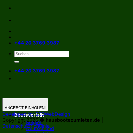
Zum
Inhalt
springen
+44 20 3769 3987
+44 20 3769 3987
ANGEBOT EINHOLEN!
Developed by SEOWebDesign
Bootsverleih
Copyright 2026 ©
hausbootezumieten.de
|
Belgien
Datenschutzrichtlinie
Deutschland