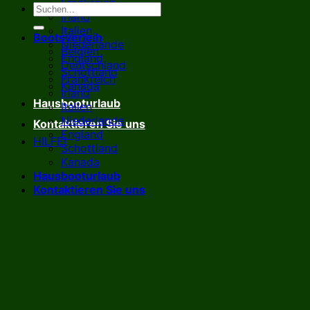
Frankreich
Irland
Italien
Bootsverleih
Niederlande
Belgien
England
Deutschland
Schottland
Frankreich
Kanada
Irland
Hausbooturlaub
Italien
Niederlande
Kontaktieren Sie uns
England
HILFE!
Schottland
Kanada
Hausbooturlaub
Kontaktieren Sie uns