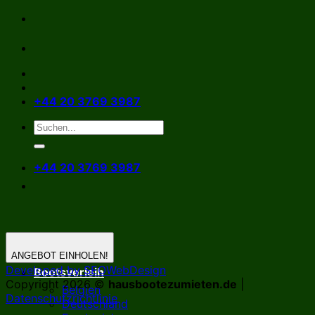
Zum
Inhalt
springen
+44 20 3769 3987
+44 20 3769 3987
ANGEBOT EINHOLEN!
Developed by SEOWebDesign
Bootsverleih
Copyright 2026 ©
hausbootezumieten.de
|
Belgien
Datenschutzrichtlinie
Deutschland