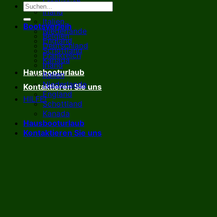
Frankreich
Irland
Italien
Bootsverleih
Niederlande
Belgien
England
Deutschland
Schottland
Frankreich
Kanada
Irland
Hausbooturlaub
Italien
Niederlande
Kontaktieren Sie uns
England
HILFE!
Schottland
Kanada
Hausbooturlaub
Kontaktieren Sie uns