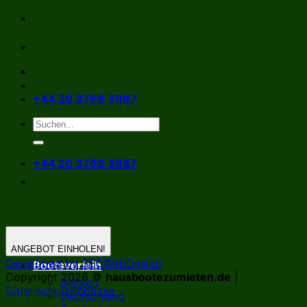
Zum
Inhalt
springen
+44 20 3769 3987
+44 20 3769 3987
ANGEBOT EINHOLEN!
Developed by SEOWebDesign
Bootsverleih
Copyright 2026 ©
hausbootezumieten.de
|
Belgien
Datenschutzrichtlinie
Deutschland