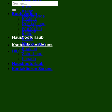
Frankreich
Irland
Italien
Bootsverleih
Niederlande
Belgien
England
Deutschland
Schottland
Frankreich
Kanada
Irland
Hausbooturlaub
Italien
Niederlande
Kontaktieren Sie uns
England
HILFE!
Schottland
Kanada
Hausbooturlaub
Kontaktieren Sie uns