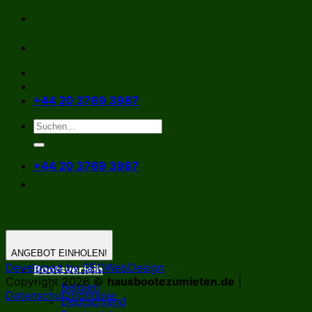
Zum
Inhalt
springen
+44 20 3769 3987
+44 20 3769 3987
ANGEBOT EINHOLEN!
Developed by SEOWebDesign
Bootsverleih
Copyright 2026 ©
hausbootezumieten.de
|
Belgien
Datenschutzrichtlinie
Deutschland