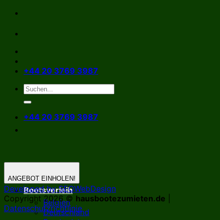
Zum
Inhalt
springen
+44 20 3769 3987
+44 20 3769 3987
ANGEBOT EINHOLEN!
Developed by SEOWebDesign
Bootsverleih
Copyright 2026 ©
hausbootezumieten.de
|
Belgien
Datenschutzrichtlinie
Deutschland