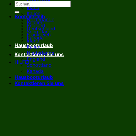
Frankreich
Irland
Italien
Bootsverleih
Niederlande
Belgien
England
Deutschland
Schottland
Frankreich
Kanada
Irland
Hausbooturlaub
Italien
Niederlande
Kontaktieren Sie uns
England
HILFE!
Schottland
Kanada
Hausbooturlaub
Kontaktieren Sie uns