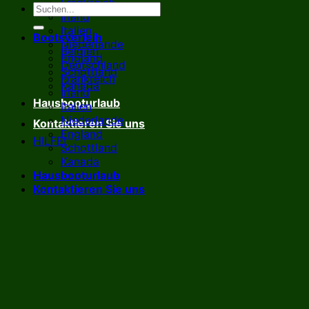
Frankreich
Irland
Italien
Bootsverleih
Niederlande
Belgien
England
Deutschland
Schottland
Frankreich
Kanada
Irland
Hausbooturlaub
Italien
Niederlande
Kontaktieren Sie uns
England
HILFE!
Schottland
Kanada
Hausbooturlaub
Kontaktieren Sie uns