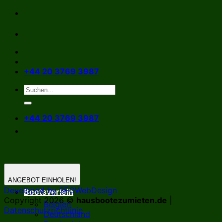
Zum
Inhalt
springen
+44 20 3769 3987
+44 20 3769 3987
ANGEBOT EINHOLEN!
Developed by SEOWebDesign
Bootsverleih
Copyright 2026 ©
hausbootezumieten.de
|
Belgien
Datenschutzrichtlinie
Deutschland