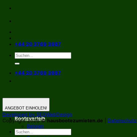
Zum
Inhalt
springen
+44 20 3769 3987
+44 20 3769 3987
ANGEBOT EINHOLEN!
Developed by SEOWebDesign
Bootsverleih
Copyright 2026 ©
hausbootezumieten.de
|
Datenschutzr
Belgien
Deutschland