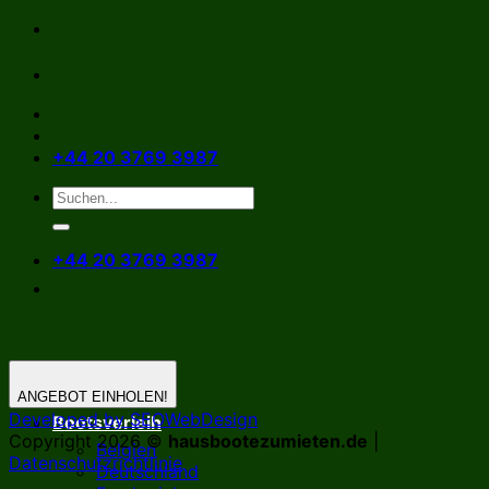
Zum
Inhalt
springen
+44 20 3769 3987
+44 20 3769 3987
ANGEBOT EINHOLEN!
Developed by SEOWebDesign
Bootsverleih
Copyright 2026 ©
hausbootezumieten.de
|
Belgien
Datenschutzrichtlinie
Deutschland