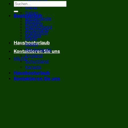
Frankreich
Irland
Italien
Bootsverleih
Niederlande
Belgien
England
Deutschland
Schottland
Frankreich
Kanada
Irland
Hausbooturlaub
Italien
Niederlande
Kontaktieren Sie uns
England
HILFE!
Schottland
Kanada
Hausbooturlaub
Kontaktieren Sie uns