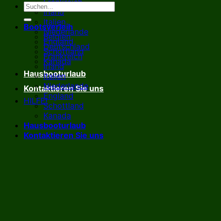
Frankreich
Irland
Italien
Bootsverleih
Niederlande
Belgien
England
Deutschland
Schottland
Frankreich
Kanada
Irland
Hausbooturlaub
Italien
Niederlande
Kontaktieren Sie uns
England
HILFE!
Schottland
Kanada
Hausbooturlaub
Kontaktieren Sie uns