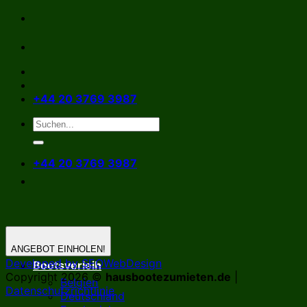
Zum
Inhalt
springen
+44 20 3769 3987
+44 20 3769 3987
ANGEBOT EINHOLEN!
Developed by SEOWebDesign
Bootsverleih
Copyright 2026 ©
hausbootezumieten.de
|
Belgien
Datenschutzrichtlinie
Deutschland