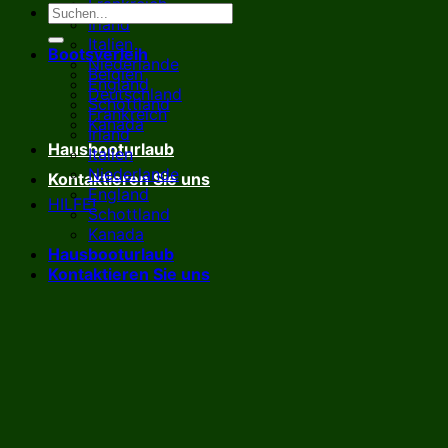
Frankreich
Irland
Italien
Bootsverleih
Niederlande
Belgien
England
Deutschland
Schottland
Frankreich
Kanada
Irland
Hausbooturlaub
Italien
Niederlande
Kontaktieren Sie uns
England
HILFE!
Schottland
Kanada
Hausbooturlaub
Kontaktieren Sie uns