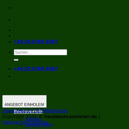
Zum
Inhalt
springen
+44 20 3769 3987
+44 20 3769 3987
ANGEBOT EINHOLEN!
Developed by SEOWebDesign
Bootsverleih
Copyright 2026 ©
hausbootezumieten.de
|
Belgien
Datenschutzrichtlinie
Deutschland