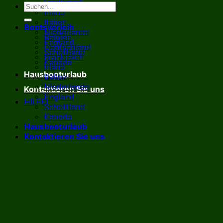
Frankreich
Irland
Italien
Bootsverleih
Niederlande
Belgien
England
Deutschland
Schottland
Frankreich
Kanada
Irland
Hausbooturlaub
Italien
Niederlande
Kontaktieren Sie uns
England
HILFE!
Schottland
Kanada
Hausbooturlaub
Kontaktieren Sie uns