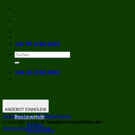
Zum
Inhalt
springen
+44 20 3769 3987
+44 20 3769 3987
ANGEBOT EINHOLEN!
Developed by SEOWebDesign
Bootsverleih
Copyright 2026 ©
hausbootezumieten.de
|
Belgien
Datenschutzrichtlinie
Deutschland