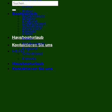
Frankreich
Irland
Italien
Bootsverleih
Niederlande
Belgien
England
Deutschland
Schottland
Frankreich
Kanada
Irland
Hausbooturlaub
Italien
Niederlande
Kontaktieren Sie uns
England
HILFE!
Schottland
Kanada
Hausbooturlaub
Kontaktieren Sie uns