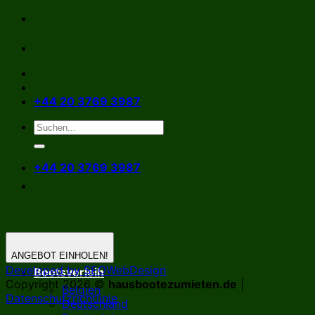
Zum
Inhalt
springen
+44 20 3769 3987
+44 20 3769 3987
ANGEBOT EINHOLEN!
Developed by SEOWebDesign
Bootsverleih
Copyright 2026 ©
hausbootezumieten.de
|
Belgien
Datenschutzrichtlinie
Deutschland