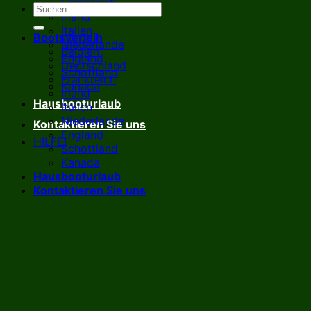
Frankreich
Irland
Italien
Bootsverleih
Niederlande
Belgien
England
Deutschland
Schottland
Frankreich
Kanada
Irland
Hausbooturlaub
Italien
Niederlande
Kontaktieren Sie uns
England
HILFE!
Schottland
Kanada
Hausbooturlaub
Kontaktieren Sie uns