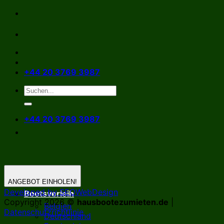
Zum
Inhalt
springen
+44 20 3769 3987
+44 20 3769 3987
ANGEBOT EINHOLEN!
Developed by SEOWebDesign
Bootsverleih
Copyright 2026 ©
hausbootezumieten.de
|
Belgien
Datenschutzrichtlinie
Deutschland