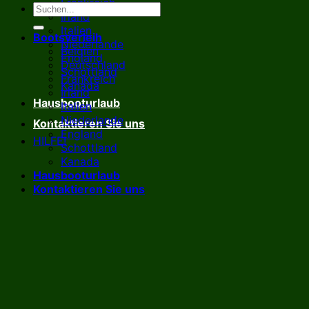
Frankreich
Irland
Italien
Bootsverleih
Niederlande
Belgien
England
Deutschland
Schottland
Frankreich
Kanada
Irland
Hausbooturlaub
Italien
Niederlande
Kontaktieren Sie uns
England
HILFE!
Schottland
Kanada
Hausbooturlaub
Kontaktieren Sie uns