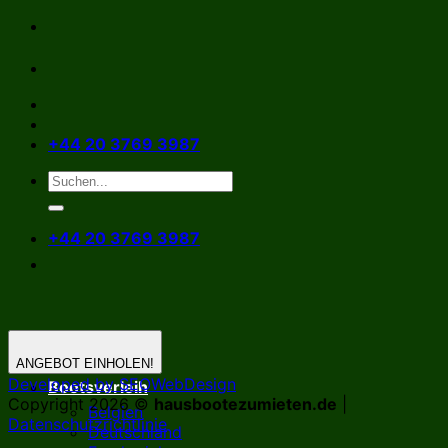
Zum
Inhalt
springen
+44 20 3769 3987
+44 20 3769 3987
ANGEBOT EINHOLEN!
Developed by SEOWebDesign
Bootsverleih
Copyright 2026 ©
hausbootezumieten.de
|
Belgien
Datenschutzrichtlinie
Deutschland