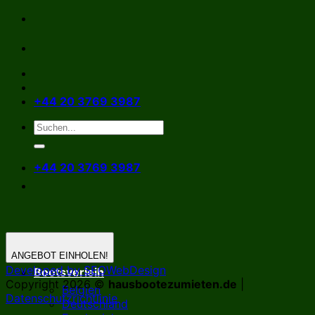
Zum
Inhalt
springen
+44 20 3769 3987
+44 20 3769 3987
ANGEBOT EINHOLEN!
Developed by SEOWebDesign
Bootsverleih
Copyright 2026 ©
hausbootezumieten.de
|
Belgien
Datenschutzrichtlinie
Deutschland