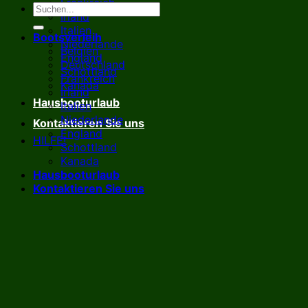
Frankreich
Irland
Italien
Bootsverleih
Niederlande
Belgien
England
Deutschland
Schottland
Frankreich
Kanada
Irland
Hausbooturlaub
Italien
Niederlande
Kontaktieren Sie uns
England
HILFE!
Schottland
Kanada
Hausbooturlaub
Kontaktieren Sie uns