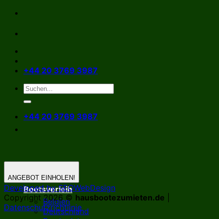
Zum
Inhalt
springen
+44 20 3769 3987
+44 20 3769 3987
ANGEBOT EINHOLEN!
Developed by SEOWebDesign
Bootsverleih
Copyright 2026 ©
hausbootezumieten.de
|
Belgien
Datenschutzrichtlinie
Deutschland