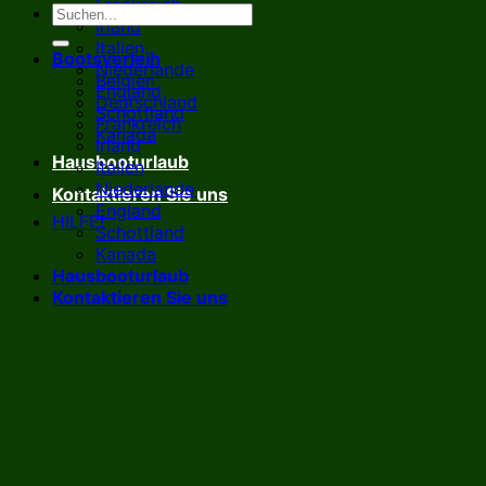
Frankreich
Irland
Italien
Bootsverleih
Niederlande
Belgien
England
Deutschland
Schottland
Frankreich
Kanada
Irland
Hausbooturlaub
Italien
Niederlande
Kontaktieren Sie uns
England
HILFE!
Schottland
Kanada
Hausbooturlaub
Kontaktieren Sie uns