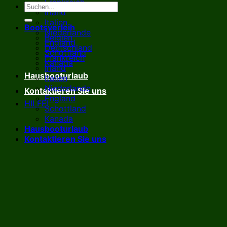
Frankreich
Irland
Italien
Bootsverleih
Niederlande
Belgien
England
Deutschland
Schottland
Frankreich
Kanada
Irland
Hausbooturlaub
Italien
Niederlande
Kontaktieren Sie uns
England
HILFE!
Schottland
Kanada
Hausbooturlaub
Kontaktieren Sie uns