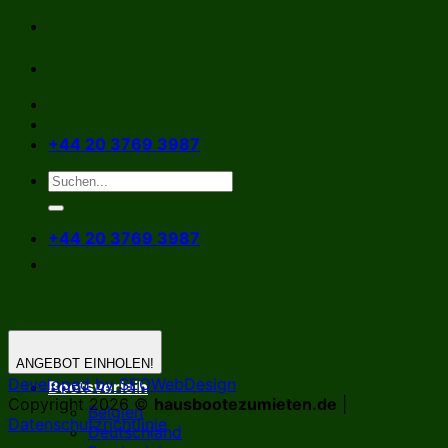
Zum
Inhalt
springen
+44 20 3769 3987
+44 20 3769 3987
ANGEBOT EINHOLEN!
Developed by SEOWebDesign
Bootsverleih
Copyright 2026 ©
hausbootezumieten.de
|
Belgien
Datenschutzrichtlinie
Deutschland