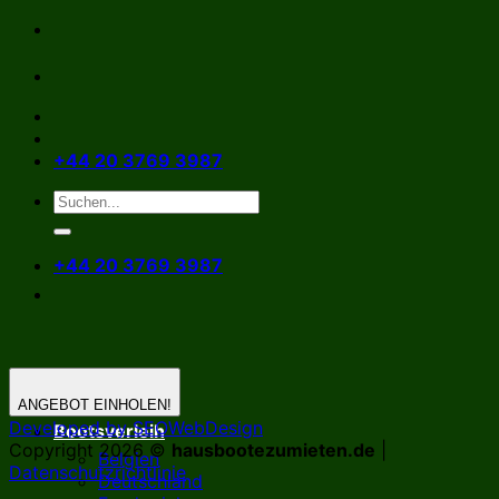
Zum
Inhalt
springen
+44 20 3769 3987
+44 20 3769 3987
ANGEBOT EINHOLEN!
Developed by SEOWebDesign
Bootsverleih
Copyright 2026 ©
hausbootezumieten.de
|
Belgien
Datenschutzrichtlinie
Deutschland