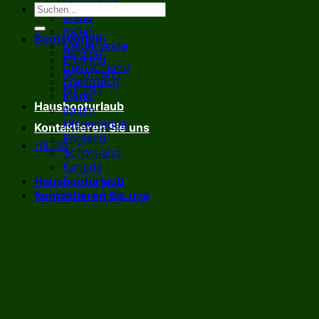
Frankreich
Irland
Italien
Bootsverleih
Niederlande
Belgien
England
Deutschland
Schottland
Frankreich
Kanada
Irland
Hausbooturlaub
Italien
Niederlande
Kontaktieren Sie uns
England
HILFE!
Schottland
Kanada
Hausbooturlaub
Kontaktieren Sie uns