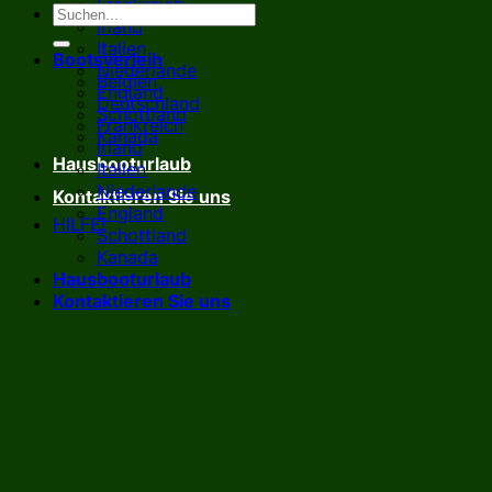
Frankreich
Irland
Italien
Bootsverleih
Niederlande
Belgien
England
Deutschland
Schottland
Frankreich
Kanada
Irland
Hausbooturlaub
Italien
Niederlande
Kontaktieren Sie uns
England
HILFE!
Schottland
Kanada
Hausbooturlaub
Kontaktieren Sie uns