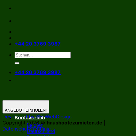
Zum
Inhalt
springen
+44 20 3769 3987
+44 20 3769 3987
ANGEBOT EINHOLEN!
Developed by SEOWebDesign
Bootsverleih
Copyright 2026 ©
hausbootezumieten.de
|
Belgien
Datenschutzrichtlinie
Deutschland