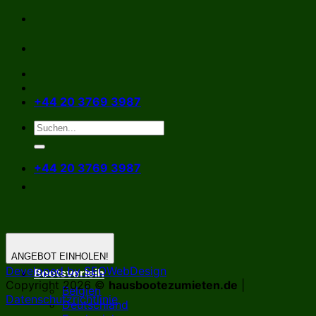
Zum
Inhalt
springen
+44 20 3769 3987
+44 20 3769 3987
ANGEBOT EINHOLEN!
Developed by SEOWebDesign
Bootsverleih
Copyright 2026 ©
hausbootezumieten.de
|
Belgien
Datenschutzrichtlinie
Deutschland