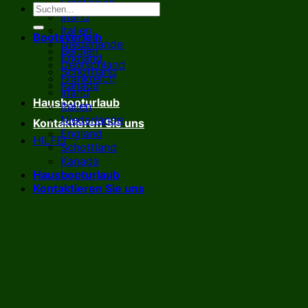
Frankreich
Irland
Italien
Bootsverleih
Niederlande
Belgien
England
Deutschland
Schottland
Frankreich
Kanada
Irland
Hausbooturlaub
Italien
Niederlande
Kontaktieren Sie uns
England
HILFE!
Schottland
Kanada
Hausbooturlaub
Kontaktieren Sie uns