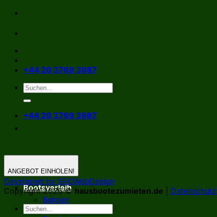
Zum
Inhalt
springen
+44 20 3769 3987
+44 20 3769 3987
ANGEBOT EINHOLEN!
Developed by SEOWebDesign
Bootsverleih
Copyright 2026 ©
hausbootezumieten.de
|
Datenschutzr
Belgien
Deutschland