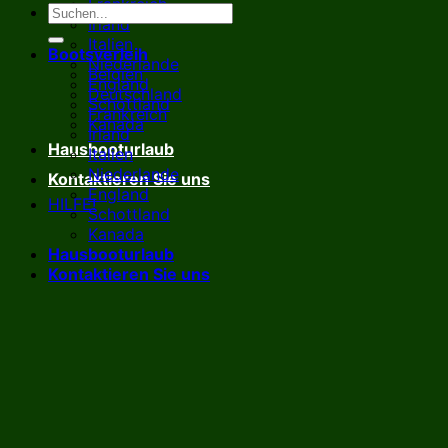
Frankreich
Irland
Italien
Bootsverleih
Niederlande
Belgien
England
Deutschland
Schottland
Frankreich
Kanada
Irland
Hausbooturlaub
Italien
Niederlande
Kontaktieren Sie uns
England
HILFE!
Schottland
Kanada
Hausbooturlaub
Kontaktieren Sie uns