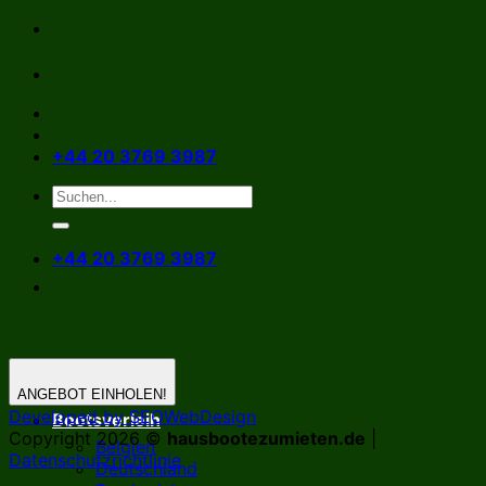
Zum
Inhalt
springen
+44 20 3769 3987
+44 20 3769 3987
ANGEBOT EINHOLEN!
Developed by SEOWebDesign
Bootsverleih
Copyright 2026 ©
hausbootezumieten.de
|
Belgien
Datenschutzrichtlinie
Deutschland