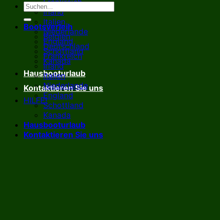
Frankreich
Irland
Italien
Bootsverleih
Niederlande
Belgien
England
Deutschland
Schottland
Frankreich
Kanada
Irland
Hausbooturlaub
Italien
Niederlande
Kontaktieren Sie uns
England
HILFE!
Schottland
Kanada
Hausbooturlaub
Kontaktieren Sie uns