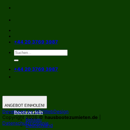
Zum
Inhalt
springen
+44 20 3769 3987
+44 20 3769 3987
ANGEBOT EINHOLEN!
Developed by SEOWebDesign
Bootsverleih
Copyright 2026 ©
hausbootezumieten.de
|
Belgien
Datenschutzrichtlinie
Deutschland